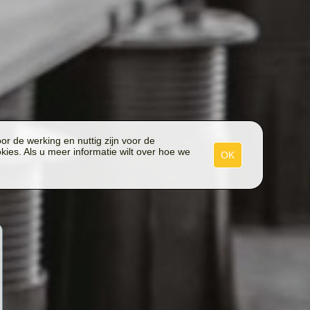
r de werking en nuttig zijn voor de
ies. Als u meer informatie wilt over hoe we
OK